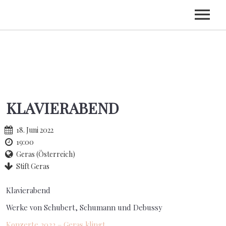
HOME
BIOGRAFIE
TERMINE
KLAVIERABEND
CDS
KONTAKT
18. Juni 2022
19:00
Geras (Österreich)
Stift Geras
Klavierabend
Werke von Schubert, Schumann und Debussy
Konzerte 2022 – Geras klingt