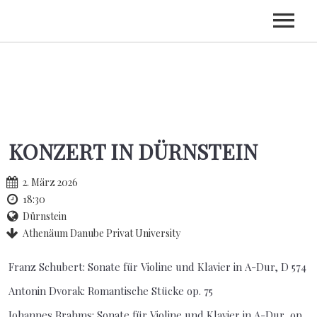
HOME
BIOGRAFIE
TERMINE
KONZERT IN DÜRNSTEIN
CDS
KONTAKT
2. März 2026
18:30
Dürnstein
Athenäum Danube Privat University
Franz Schubert: Sonate für Violine und Klavier in A-Dur, D 574
Antonin Dvorak: Romantische Stücke op. 75
Johannes Brahms: Sonate für Violine und Klavier in A-Dur, op.