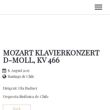
HOME
BIOGRAFIE
TERMINE
MOZART KLAVIERKONZERT
CDS
D-MOLL, KV 466
KONTAKT
8. August 2015
Santiago de Chile
Dirigent: Ola Rudner
Orquesta Sinfónica de Chile
Back