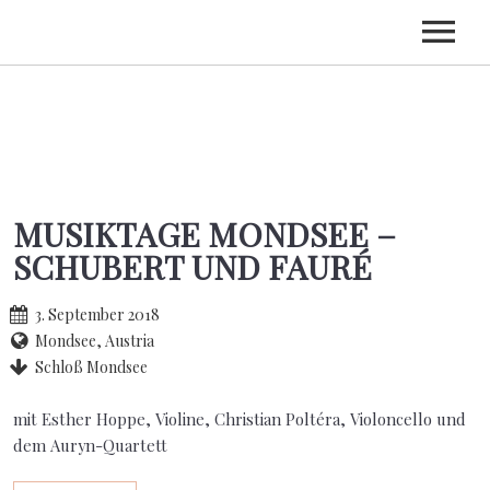
HOME
BIOGRAFIE
TERMINE
MUSIKTAGE MONDSEE –
CDS
SCHUBERT UND FAURÉ
KONTAKT
3. September 2018
Mondsee, Austria
Schloß Mondsee
mit Esther Hoppe, Violine, Christian Poltéra, Violoncello und
dem Auryn-Quartett